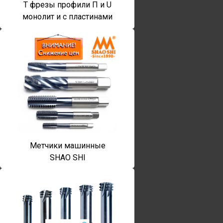
T фрезы профили П и U
монолит и с пластинами
Метчики машинные
SHAO SHI