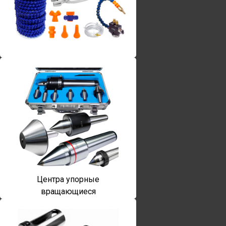
Винты torx
Центра упорные
вращающиеся