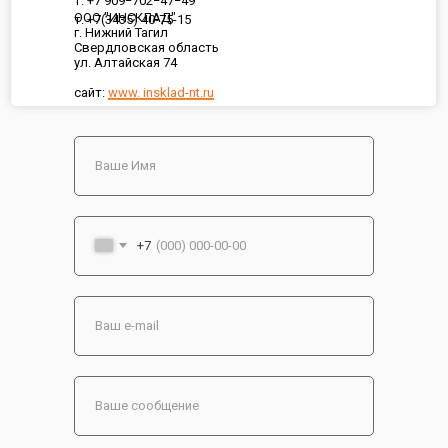
т. +7 909−702−47−49
ООО "ИНСКЛАД"
т. +7(3435) 40-75-15
г. Нижний Тагил
Свердловская область
ул. Алтайская 74
сайт:
www. insklad-nt.ru
+7