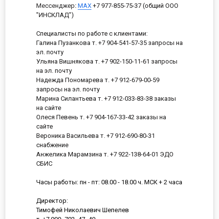
Мессенджер
:
MAX
+7 977-855-75-37 (общий ООО
"ИНСКЛАД")
Специалисты по работе с клиентами:
Галина Пузанкова т. +7 904-541-57-35 запросы на
эл. почту
Ульяна Вишнякова т. +7 902-150-11-61 запросы
на эл. почту
Надежда Пономарева т. +7 912-679-00-59
запросы на эл. почту
Марина Силантьева т. +7 912-033-83-38 заказы
на сайте
Олеся Певень т. +7 904-167-33-42 заказы на
сайте
Вероника Васильева т. +7 912-690-80-31
снабжение
Анжелика Марамзина т. +7 922-138-64-01 ЭДО
СБИС
Часы работы: пн - пт: 08.00 - 18.00 ч. МСК + 2 часа
Директор:
Тимофей Николаевич Шепелев