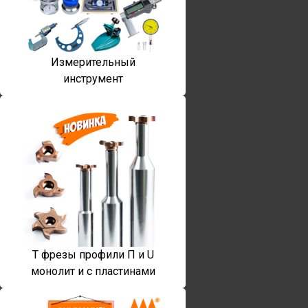
Измерительный
инструмент
T фрезы профили П и U
монолит и с пластинами