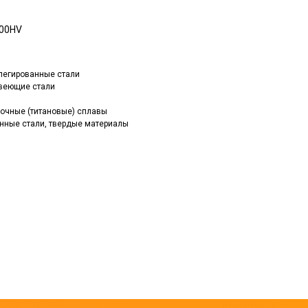
300HV
, легированные стали
авеющие стали
прочные (титановые) сплавы
ленные стали, твердые материалы