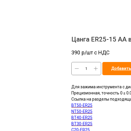
Цанга ER25-15 AA 
390
р/шт c НДС
Добавить
Для зажима инструмента с ди
Прецизионная, точность 0 ≤ 0.
Ссылка на разделы подходящи
BT50-ER25
NT50-ER25
BT40-ER25
BT30-ER25
C20-ER25