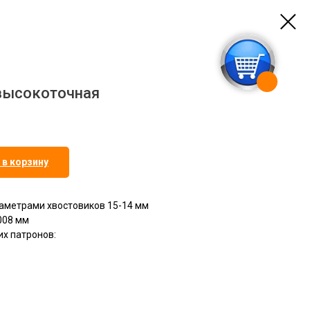
высокоточная
 в корзину
аметрами хвостовиков 15-14 мм
008 мм
х патронов: