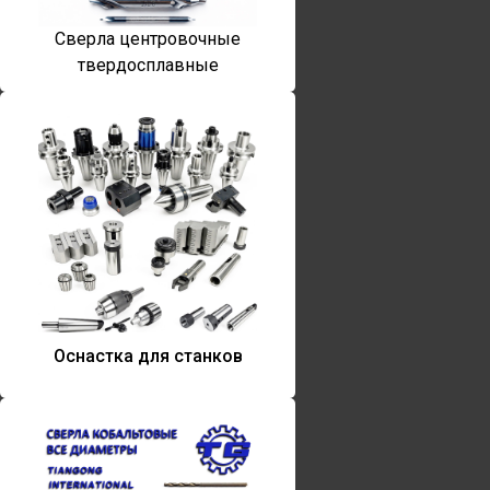
Сверла центровочные
твердосплавные
Оснастка для станков