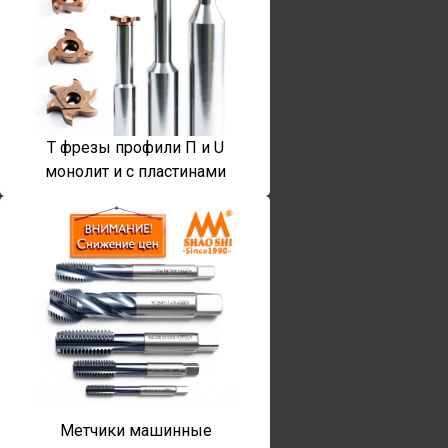
T фрезы профили П и U
монолит и с пластинами
Метчики машинные