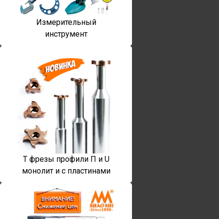
Измерительный
инструмент
T фрезы профили П и U
монолит и с пластинами