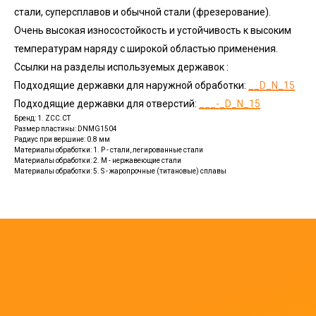
стали, суперсплавов и обычной стали (фрезерование).
Очень высокая износостойкость и устойчивость к высоким
температурам наряду с широкой областью применения.
Ссылки на разделы используемых державок :
Подходящие державки для наружной обработки:
__D_N_15
Подходящие державки для отверстий:
___-_D_N_15
Бренд: 1. ZCC.CT
Размер пластины: DNMG1504
Радиус при вершине: 0.8 мм
Материалы обработки: 1. P - стали, легированные стали
Материалы обработки: 2. M - нержавеющие стали
Материалы обработки: 5. S - жаропрочные (титановые) сплавы