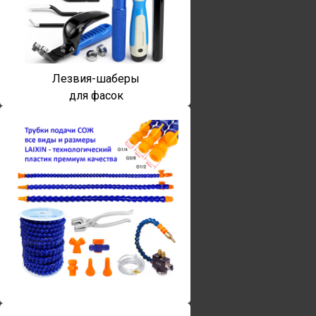
Лезвия-шаберы
для фасок
Винты torx