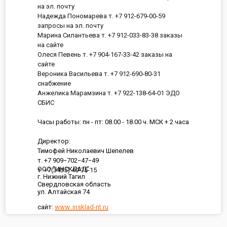
на эл. почту
Надежда Пономарева т. +7 912-679-00-59
запросы на эл. почту
Марина Силантьева т. +7 912-033-83-38 заказы
на сайте
Олеся Певень т. +7 904-167-33-42 заказы на
сайте
Вероника Васильева т. +7 912-690-80-31
снабжение
Анжелика Марамзина т. +7 922-138-64-01 ЭДО
СБИС
Часы работы: пн - пт: 08.00 - 18.00 ч. МСК + 2 часа
Директор:
Тимофей Николаевич Шепелев
т. +7 909−702−47−49
ООО "ИНСКЛАД"
т. +7(3435) 40-75-15
г. Нижний Тагил
Свердловская область
ул. Алтайская 74
сайт:
www. insklad-nt.ru