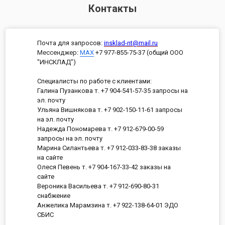
Контакты
Почта для запросов:
insklad-nt@mail.ru
Мессенджер
:
MAX
+7 977-855-75-37 (общий ООО
"ИНСКЛАД")
Специалисты по работе с клиентами:
Галина Пузанкова т. +7 904-541-57-35 запросы на
эл. почту
Ульяна Вишнякова т. +7 902-150-11-61 запросы
на эл. почту
Надежда Пономарева т. +7 912-679-00-59
запросы на эл. почту
Марина Силантьева т. +7 912-033-83-38 заказы
на сайте
Олеся Певень т. +7 904-167-33-42 заказы на
сайте
Вероника Васильева т. +7 912-690-80-31
снабжение
Анжелика Марамзина т. +7 922-138-64-01 ЭДО
СБИС