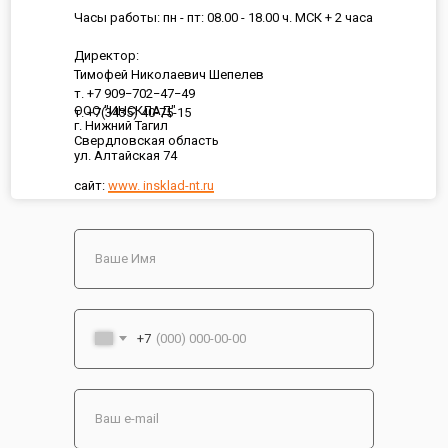
Часы работы: пн - пт: 08.00 - 18.00 ч. МСК + 2 часа
Директор:
Тимофей Николаевич Шепелев
т. +7 909−702−47−49
ООО "ИНСКЛАД"
т. +7(3435) 40-75-15
г. Нижний Тагил
Свердловская область
ул. Алтайская 74
сайт:
www. insklad-nt.ru
+7