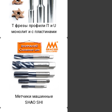
T фрезы профили П и U
монолит и с пластинами
Метчики машинные
SHAO SHI