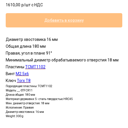
1610,00
р/шт c НДС
Добавить в корзину
Диаметр хвостовика 16 мм
Общая длина 180 мм
Правая, угол в плане 91°
Минимальный диаметр обрабатываемого отверстия 18 мм
Пластины
TCMT1102
Винт
М2.5x6
Ключ
Torx T8
Подходящие пластины: TСMT1102
Модель: __-STFCR11
Длина общая: 180 мм
Материал державки: S - сталь твердостью HRC45
Мин. диаметр отверстия: 18 мм
Исполнение: Правая
Диаметр хвостовика: 16 мм
Weight: 300 g