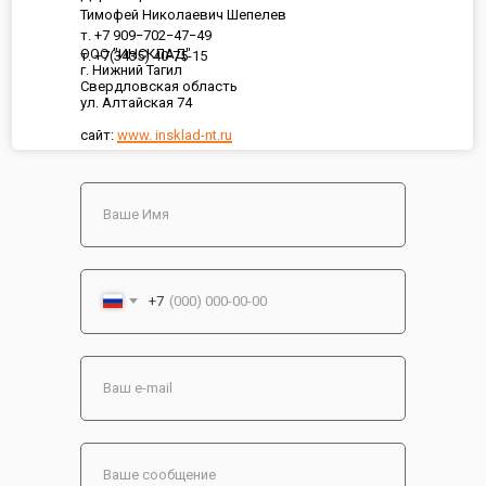
Тимофей Николаевич Шепелев
т. +7 909−702−47−49
ООО "ИНСКЛАД"
т. +7(3435) 40-75-15
г. Нижний Тагил
Свердловская область
ул. Алтайская 74
сайт:
www. insklad-nt.ru
+7