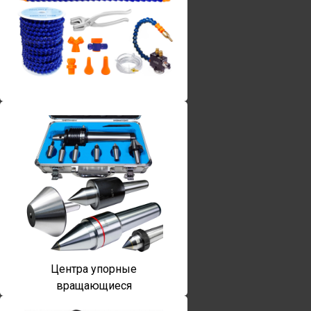
Винты torx
Центра упорные
вращающиеся