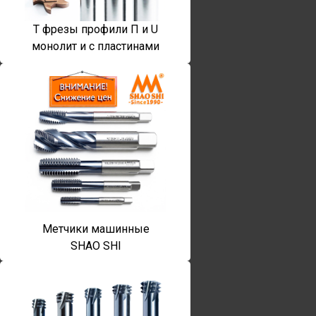
T фрезы профили П и U
монолит и с пластинами
Метчики машинные
SHAO SHI