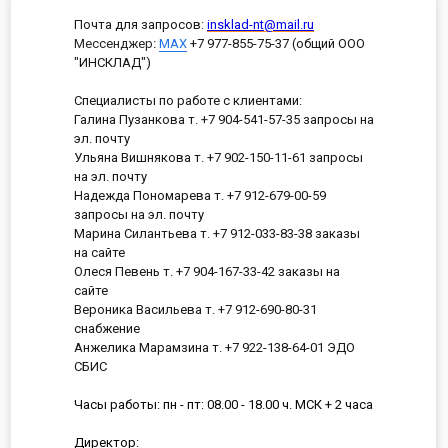
Почта для запросов:
insklad-nt@mail.ru
Мессенджер
:
MAX
+7 977-855-75-37 (общий ООО
"ИНСКЛАД")
Специалисты по работе с клиентами:
Галина Пузанкова т. +7 904-541-57-35 запросы на
эл. почту
Ульяна Вишнякова т. +7 902-150-11-61 запросы
на эл. почту
Надежда Пономарева т. +7 912-679-00-59
запросы на эл. почту
Марина Силантьева т. +7 912-033-83-38 заказы
на сайте
Олеся Певень т. +7 904-167-33-42 заказы на
сайте
Вероника Васильева т. +7 912-690-80-31
снабжение
Анжелика Марамзина т. +7 922-138-64-01 ЭДО
СБИС
Часы работы: пн - пт: 08.00 - 18.00 ч. МСК + 2 часа
Директор: