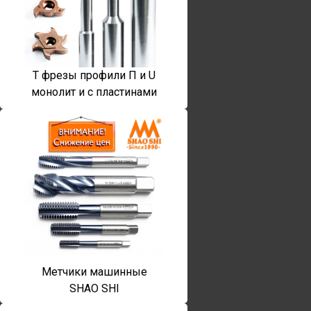
T фрезы профили П и U
монолит и с пластинами
Метчики машинные
SHAO SHI