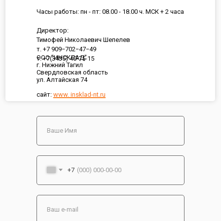
Часы работы: пн - пт: 08.00 - 18.00 ч. МСК + 2 часа
Директор:
Тимофей Николаевич Шепелев
т. +7 909−702−47−49
ООО "ИНСКЛАД"
т. +7(3435) 40-75-15
г. Нижний Тагил
Свердловская область
ул. Алтайская 74
сайт:
www. insklad-nt.ru
+7