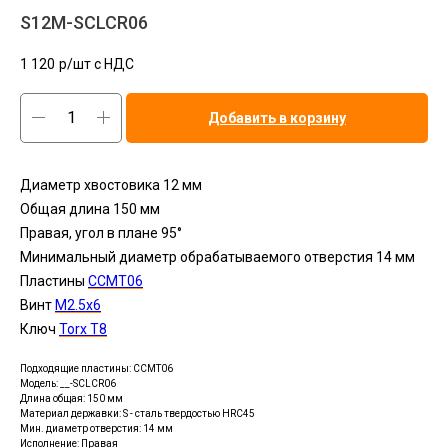
S12M-SCLCR06
1 120
р/шт c НДС
Добавить в корзину
Диаметр хвостовика 12 мм
Общая длина 150 мм
Правая, угол в плане 95°
Минимальный диаметр обрабатываемого отверстия 14 мм
Пластины
ССMT06
Винт
М2.5x6
Ключ
Torx T8
Подходящие пластины: CCMT06
Модель: __-SCLCR06
Длина общая: 150 мм
Материал державки: S - сталь твердостью HRC45
Мин. диаметр отверстия: 14 мм
Исполнение: Правая