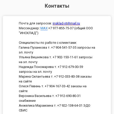
Контакты
Почта для запросов:
insklad-nt@mail.ru
Мессенджер
:
MAX
+7 977-855-75-37 (общий ООО
"ИНСКЛАД")
Специалисты по работе с клиентами:
Галина Пузанкова т. +7 904-541-57-35 запросы на
эл. почту
Ульяна Вишнякова т. +7 902-150-11-61 запросы
на эл. почту
Надежда Пономарева т. +7 912-679-00-59
запросы на эл. почту
Марина Силантьева т. +7 912-033-83-38 заказы
на сайте
Олеся Певень т. +7 904-167-33-42 заказы на
сайте
Вероника Васильева т. +7 912-690-80-31
снабжение
Анжелика Марамзина т. +7 922-138-64-01 ЭДО
СБИС