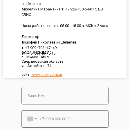
снабжение
Анжелика Марамзина т. +7 922-138-64-01 ЭДО
СБИС
Часы работы: пн - пт: 08.00 - 18.00 ч. МСК + 2 часа
Директор:
Тимофей Николаевич Шепелев
т. +7 909−702−47−49
ООО "ИНСКЛАД"
т. +7(3435) 40-75-15
г. Нижний Тагил
Свердловская область
ул. Алтайская 74
сайт:
www. insklad-nt.ru
+7