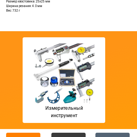
Размер хвостовика: 25x25 мм
Ширина резания: 4.0 мм
Вес: 732 г
Измерительный
T ф
инструмент
мон