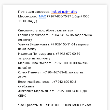
Почта для запросов:
insklad-nt@mail.ru
Мессенджер
:
MAX
+7 977-855-75-37 (общий ООО
"ИНСКЛАД")
Специалисты по работе с клиентами:
Галина Пузанкова т. +7 904-541-57-35 запросы на
эл. почту
Ульяна Вишнякова т. +7 902-150-11-61 запросы
на эл. почту
Надежда Пономарева т. +7 912-679-00-59
запросы на эл. почту
Марина Силантьева т. +7 912-033-83-38 заказы
на сайте
Олеся Певень т. +7 904-167-33-42 заказы на
сайте
Вероника Васильева т. +7 912-690-80-31
снабжение
Анжелика Марамзина т. +7 922-138-64-01 ЭДО
СБИС
Часы работы: пн - пт: 08.00 - 18.00 ч. МСК + 2 часа