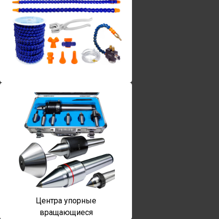
Винты torx
Центра упорные
вращающиеся