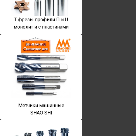
T фрезы профили П и U
монолит и с пластинами
Метчики машинные
SHAO SHI