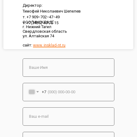
Директор:
Тимофей Николаевич Шепелев
т. +7 909−702−47−49
ООО "ИНСКЛАД"
т. +7(3435) 40-75-15
г. Нижний Тагил
Свердловская область
ул. Алтайская 74
сайт:
www. insklad-nt.ru
+7