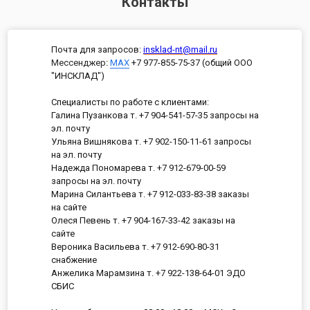
Контакты
Почта для запросов:
insklad-nt@mail.ru
Мессенджер
:
MAX
+7 977-855-75-37 (общий ООО
"ИНСКЛАД")
Специалисты по работе с клиентами:
Галина Пузанкова т. +7 904-541-57-35 запросы на
эл. почту
Ульяна Вишнякова т. +7 902-150-11-61 запросы
на эл. почту
Надежда Пономарева т. +7 912-679-00-59
запросы на эл. почту
Марина Силантьева т. +7 912-033-83-38 заказы
на сайте
Олеся Певень т. +7 904-167-33-42 заказы на
сайте
Вероника Васильева т. +7 912-690-80-31
снабжение
Анжелика Марамзина т. +7 922-138-64-01 ЭДО
СБИС