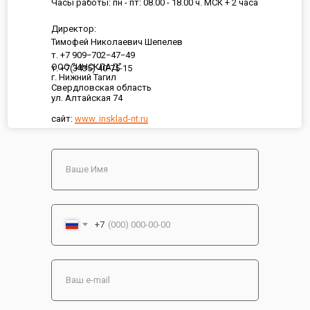
Часы работы: пн - пт: 08.00 - 18.00 ч. МСК + 2 часа
Директор:
Тимофей Николаевич Шепелев
т. +7 909−702−47−49
ООО "ИНСКЛАД"
т. +7(3435) 40-75-15
г. Нижний Тагил
Свердловская область
ул. Алтайская 74
сайт:
www. insklad-nt.ru
+7