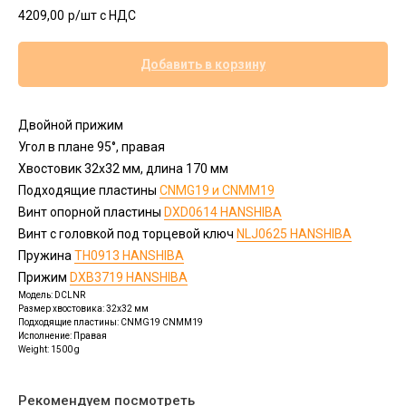
4209,00
р/шт c НДС
Добавить в корзину
Двойной прижим
Угол в плане 95°, правая
Хвостовик 32х32 мм, длина 170 мм
Подходящие пластины
CNMG19 и CNMM19
Винт опорной пластины
DXD0614 HANSHIBA
Винт с головкой под торцевой ключ
NLJ0625 HANSHIBA
Пружина
TH0913 HANSHIBA
Прижим
DXB3719 HANSHIBA
Модель: DCLNR
Размер хвостовика: 32x32 мм
Подходящие пластины: CNMG19 CNMM19
Исполнение: Правая
Weight: 1500 g
Рекомендуем посмотреть