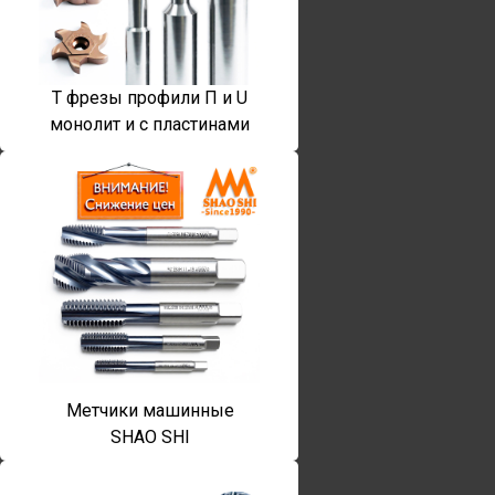
T фрезы профили П и U
монолит и с пластинами
Метчики машинные
SHAO SHI