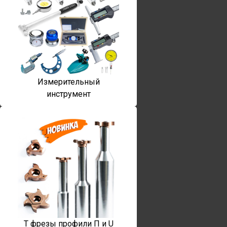
Измерительный
инструмент
T фрезы профили П и U