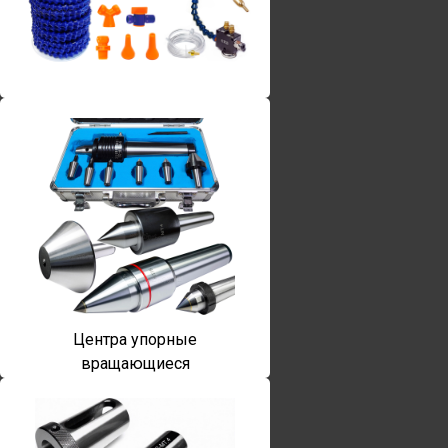
Винты torx
Центра упорные
вращающиеся