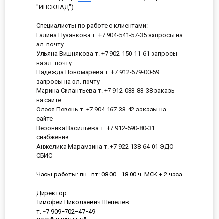
"ИНСКЛАД")
Специалисты по работе с клиентами:
Галина Пузанкова т. +7 904-541-57-35 запросы на
эл. почту
Ульяна Вишнякова т. +7 902-150-11-61 запросы
на эл. почту
Надежда Пономарева т. +7 912-679-00-59
запросы на эл. почту
Марина Силантьева т. +7 912-033-83-38 заказы
на сайте
Олеся Певень т. +7 904-167-33-42 заказы на
сайте
Вероника Васильева т. +7 912-690-80-31
снабжение
Анжелика Марамзина т. +7 922-138-64-01 ЭДО
СБИС
Часы работы: пн - пт: 08.00 - 18.00 ч. МСК + 2 часа
Директор:
Тимофей Николаевич Шепелев
т. +7 909−702−47−49