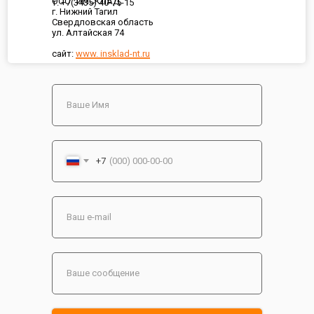
ООО "ИНСКЛАД"
т. +7(3435) 40-75-15
г. Нижний Тагил
Свердловская область
ул. Алтайская 74
сайт:
www. insklad-nt.ru
+7