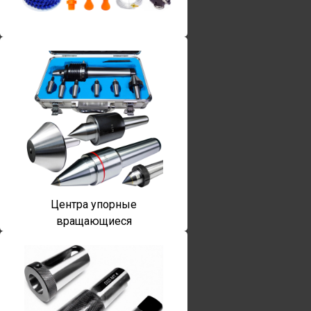
Винты torx
Центра упорные
вращающиеся