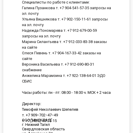
Специалисты по работе с клиентами:
Галина Пузанкова т. +7 904-541-57-35 запросы на
эл. почту
Ульяна Вишнякова т. +7 902-150-11-61 запросы
на эл. почту
Надежда Пономарева т. +7 912-679-00-59
запросы на эл. почту
Марина Силантьева т. +7 912-033-83-38 заказы
на сайте
Олеся Певень т. +7 904-167-33-42 заказы на
сайте
Вероника Васильева т. +7 912-690-80-31
снабжение
Анжелика Марамзина т. +7 922-138-64-01 ЭДО
СБИС
Часы работы: пн - пт: 08.00 - 18.00 ч. МСК + 2 часа
Директор:
Тимофей Николаевич Шепелев
т. +7 909−702−47−49
ООО "ИНСКЛАД"
т. +7(3435) 40-75-15
г. Нижний Тагил
Свердловская область