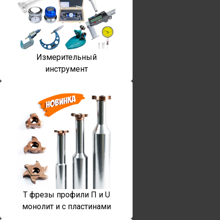
Измерительный
инструмент
T фрезы профили П и U
монолит и с пластинами