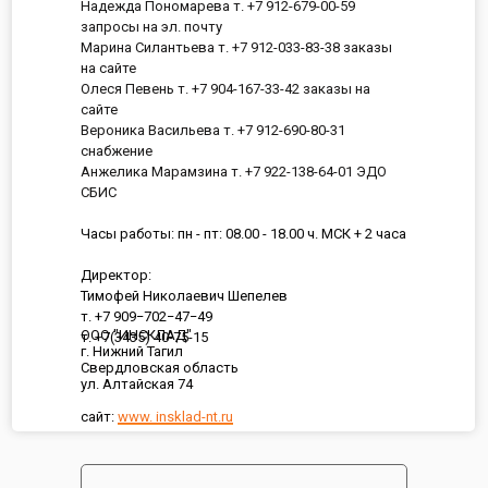
Надежда Пономарева т. +7 912-679-00-59
запросы на эл. почту
Марина Силантьева т. +7 912-033-83-38 заказы
на сайте
Олеся Певень т. +7 904-167-33-42 заказы на
сайте
Вероника Васильева т. +7 912-690-80-31
снабжение
Анжелика Марамзина т. +7 922-138-64-01 ЭДО
СБИС
Часы работы: пн - пт: 08.00 - 18.00 ч. МСК + 2 часа
Директор:
Тимофей Николаевич Шепелев
т. +7 909−702−47−49
ООО "ИНСКЛАД"
т. +7(3435) 40-75-15
г. Нижний Тагил
Свердловская область
ул. Алтайская 74
сайт:
www. insklad-nt.ru