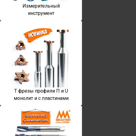
Измерительный
инструмент
T фрезы профили П и U
монолит и с пластинами