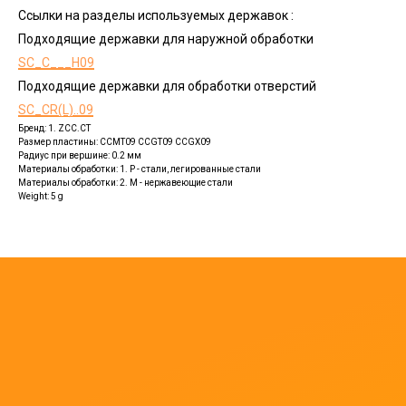
Ссылки на разделы используемых державок :
Подходящие державки для наружной обработки
SC_C___H09
Подходящие державки для обработки отверстий
SC_CR(L)..09
Бренд: 1. ZCC.CT
Размер пластины: CCMT09 CCGT09 CCGX09
Радиус при вершине: 0.2 мм
Материалы обработки: 1. P - стали, легированные стали
Материалы обработки: 2. M - нержавеющие стали
Weight: 5 g