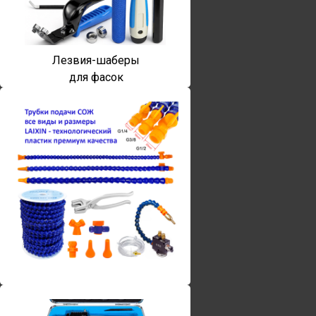
Лезвия-шаберы
для фасок
Винты torx