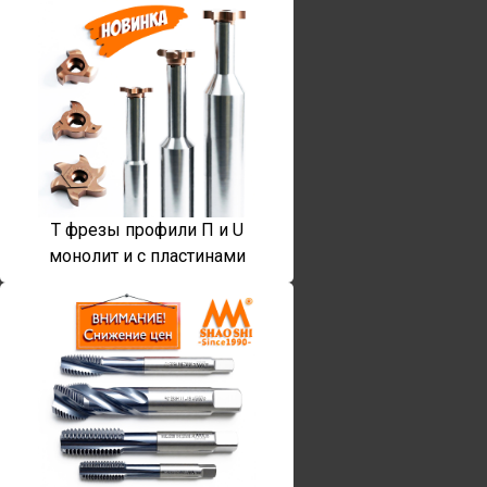
T фрезы профили П и U
монолит и с пластинами