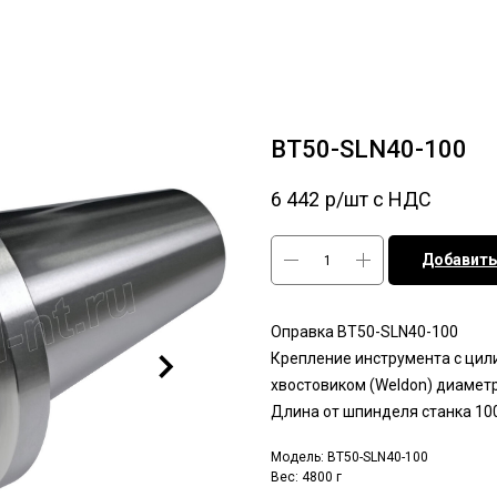
BT50-SLN40-100
6 442
р/шт c НДС
Добавить
Оправка BT50-SLN40-100
Крепление инструмента с ци
хвостовиком (Weldon) диамет
Длина от шпинделя станка 10
Модель: BT50-SLN40-100
Вес: 4800 г