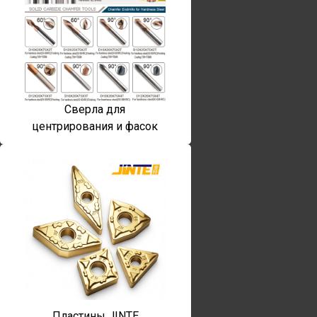
Сверла для
центрирования и фасок
Пластины JINTE