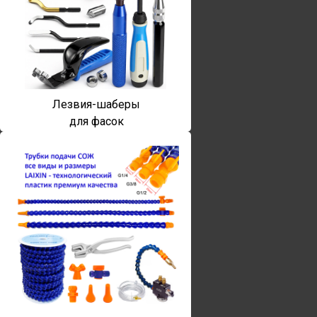
Лезвия-шаберы
для фасок
Винты torx