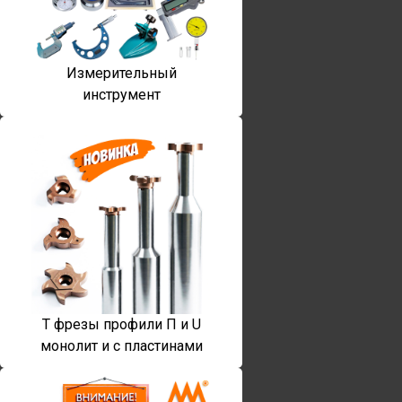
Измерительный
инструмент
T фрезы профили П и U
монолит и с пластинами