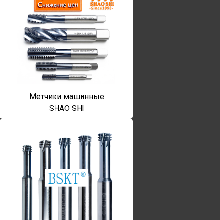
Метчики машинные
SHAO SHI