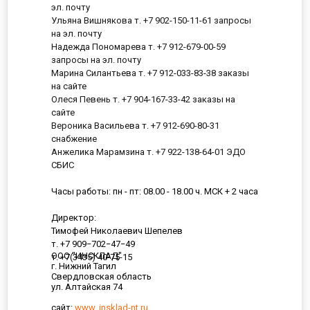
эл. почту
Ульяна Вишнякова т. +7 902-150-11-61 запросы
на эл. почту
Надежда Пономарева т. +7 912-679-00-59
запросы на эл. почту
Марина Силантьева т. +7 912-033-83-38 заказы
на сайте
Олеся Певень т. +7 904-167-33-42 заказы на
сайте
Вероника Васильева т. +7 912-690-80-31
снабжение
Анжелика Марамзина т. +7 922-138-64-01 ЭДО
СБИС
Часы работы: пн - пт: 08.00 - 18.00 ч. МСК + 2 часа
Директор:
Тимофей Николаевич Шепелев
т. +7 909−702−47−49
ООО "ИНСКЛАД"
т. +7(3435) 40-75-15
г. Нижний Тагил
Свердловская область
ул. Алтайская 74
сайт:
www. insklad-nt.ru