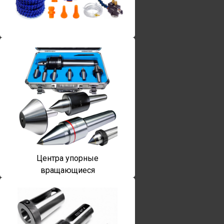
Винты torx
Центра упорные
вращающиеся