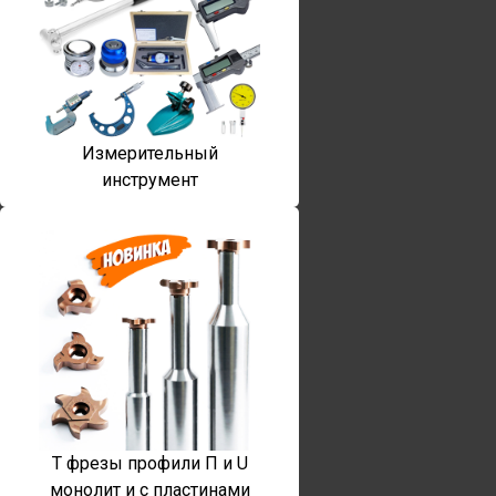
Измерительный
инструмент
T фрезы профили П и U
монолит и с пластинами