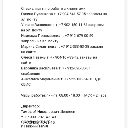
Специалисты по работе с клиентами:
Галина Пузанкова т. +7 904-541-57-35 запросы на
эл. почту
Ульяна Вишнякова т. +7 902-150-11-61 запросы
на эл. почту
Надежда Пономарева т. +7 912-679-00-59
запросы на эл. почту
Марина Силантьева т. +7 912-033-83-38 заказы
на сайте
Олеся Певень т. +7 904-167-33-42 заказы на
сайте
Вероника Васильева т. +7 912-690-80-31
снабжение
Анжелика Марамзина т. +7 922-138-64-01 ЭДО
СБИС
Часы работы: пн - пт: 08.00 - 18.00 ч. МСК + 2 часа
Директор:
Тимофей Николаевич Шепелев
т. +7 909−702−47−49
ООО "ИНСКЛАД"
т. +7(3435) 40-75-15
г. Нижний Тагил