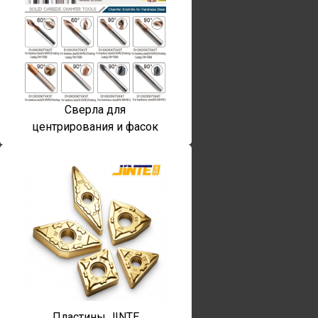
Сверла для
центрирования и фасок
Пластины JINTE