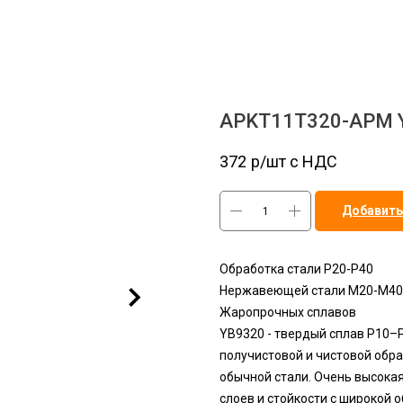
APKT11T320-APM Y
372
р/шт c НДС
Добавить
Обработка стали P20-Р40
Нержавеющей стали M20-М40
Жаропрочных сплавов
YB9320 - твердый сплав P10
получистовой и чистовой обр
обычной стали. Очень высока
слоев и стойкости с широкой