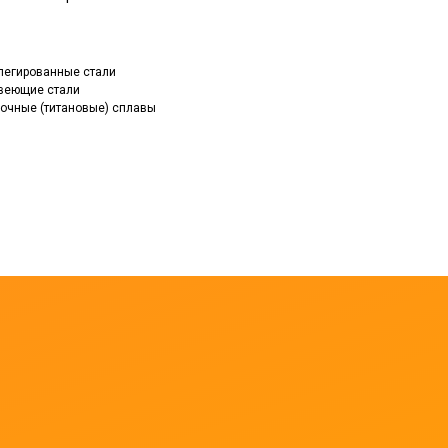
, легированные стали
авеющие стали
прочные (титановые) сплавы