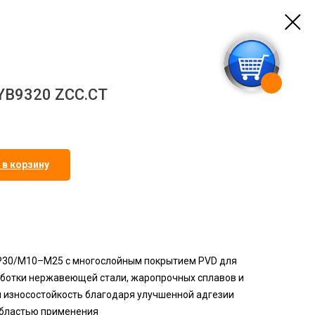
B9320 ZCC.CT
 в корзину
–P30/M10–M25 с многослойным покрытием PVD для
аботки нержавеющей стали, жаропрочных сплавов и
я износостойкость благодаря улучшенной адгезии
 областью применения