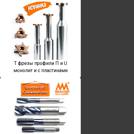
T фрезы профили П и U
монолит и с пластинами