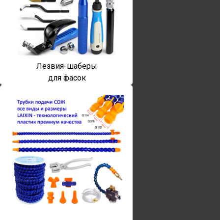
Лезвия-шаберы
для фасок
Винты torx