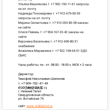
Ульяна Вишнякова т. +7 902-150-11-61 запросы
на эл. почту
Надежда Пономарева т. +7 912-679-00-59
запросы на эл. почту
Марина Силантьева т. +7 912-033-83-38 заказы
на сайте
Олеся Певень т. +7 904-167-33-42 заказы на
сайте
Вероника Васильева т. +7 912-690-80-31
снабжение
Анжелика Марамзина т. +7 922-138-64-01 ЭДО
СБИС
Часы работы: пн - пт: 08.00 - 18.00 ч. МСК + 2 часа
Директор:
Тимофей Николаевич Шепелев
т. +7 909−702−47−49
ООО "ИНСКЛАД"
т. +7(3435) 40-75-15
г. Нижний Тагил
Свердловская область
ул. Алтайская 74
сайт:
www. insklad-nt.ru