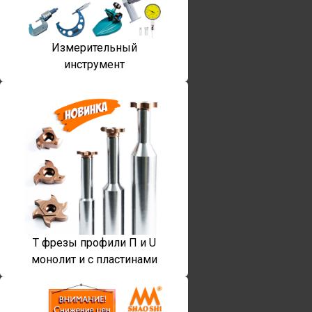
Измерительный
инструмент
T фрезы профили П и U
монолит и с пластинами